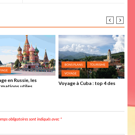
BONS PLANS
TOURISME
YAGE
VOYAGE
Cho
ge en Russie, les
voy
Voyage à Cuba : top 4 des
rmations utiles
activités à faire à Trinidad
amps obligatoires sont indiqués avec
*