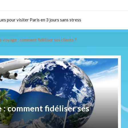
 quand on est une femme : les conseils et les risques
ille à Fouesnant : le guide pour un séjour réussi au camping
ues pour visiter Paris en 3 jours sans stress
rope de l’Est : itinéraire 15 jours avec cartes, étapes & hébergement
a préparation d’un séjour à Rome
 voyage : comment fidéliser ses clients ?
pour partir moins cher en Guadeloupe ?
 quand on est une femme : les conseils et les risques
ille à Fouesnant : le guide pour un séjour réussi au camping
ues pour visiter Paris en 3 jours sans stress
rope de l’Est : itinéraire 15 jours avec cartes, étapes & hébergement
a préparation d’un séjour à Rome
: comment fidéliser ses