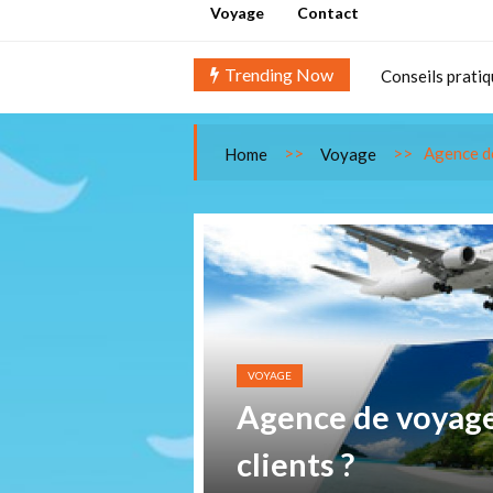
Voyager en solo
Voyage
Contact
Vacances en fam
Trending Now
Conseils pratiq
Road trip en Eu
Les étapes de l
>>
>>
Agence de
Home
Voyage
Les bons plans 
Voyager en solo
Vacances en fam
Conseils pratiq
Road trip en Eu
Les étapes de l
VOYAGE
Agence de voyage 
clients ?