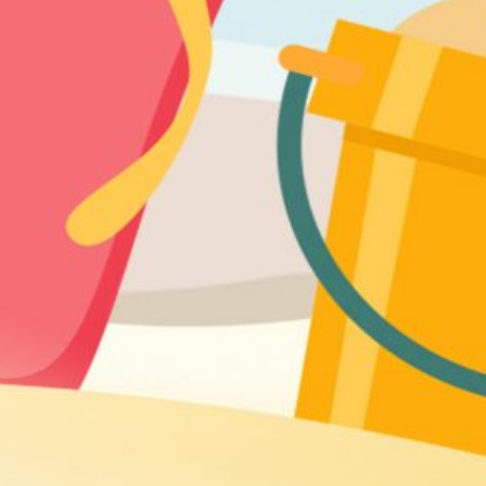
BONS PLANS
VOYAGE
Séjour en Gironde : les must
see
CONSEILS AUX VOYAGEURS
VOYAGE
isir sa destination de
age de noce