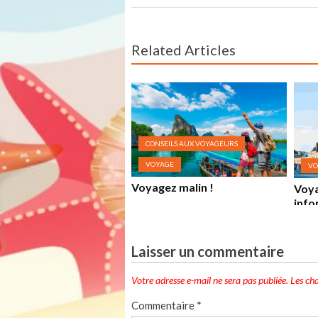
Related Articles
CONSEILS AUX VOYAGEURS
VOYAGE
VO
Voyagez malin !
Voya
info
Laisser un commentaire
Votre adresse e-mail ne sera pas publiée.
Les ch
Commentaire
*