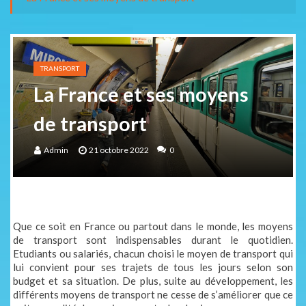
Vacances en famille à Fouesnant : le guide pour un séjour réussi au camping
Conseils pratiques pour visiter Paris en 3 jours sans stress
Road trip en Europe de l’Est : itinéraire 15 jours avec cartes, étapes & hébergeme
TRANSPORT
Les étapes de la préparation d’un séjour à Rome
La France et ses moyens
de transport
Admin
21 octobre 2022
0
Que ce soit en France ou partout dans le monde, les moyens
de transport sont indispensables durant le quotidien.
Etudiants ou salariés, chacun choisi le moyen de transport qui
lui convient pour ses trajets de tous les jours selon son
budget et sa situation. De plus, suite au développement, les
différents moyens de transport ne cesse de s’améliorer que ce